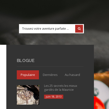
BLOGUE
Populaire
Dernières
Au hasard
Les 25 secrets les mieux
gardés de la Mauricie
juin 18, 2013