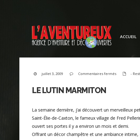
ACCUEIL
sur
juillet 3, 2009
Commentaires fermés
- Res
Le
Lutin
Marmiton
LE LUTIN MARMITON
La semaine dernière, j’ai découvert un merveilleux peti
Saint-Élie-de-Caxton, le fameux village de Fred Peller
ouvert ses portes il y a environ un mois et demi.
Offrant un décor champêtre et une ambiance intime, c