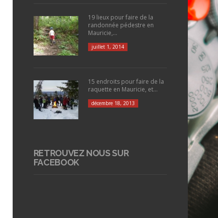
19 lieux pour faire de la
randonnée pédestre en
Mauricie,...
juillet 1, 2014
15 endroits pour faire de la
raquette en Mauricie, et...
décembre 18, 2013
RETROUVEZ NOUS SUR
FACEBOOK