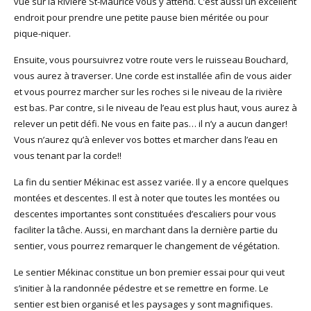
vue sur la Rivière St-Maurice vous y attend. C’est aussi un excellent
endroit pour prendre une petite pause bien méritée ou pour
pique-niquer.
Ensuite, vous poursuivrez votre route vers le ruisseau Bouchard,
vous aurez à traverser. Une corde est installée afin de vous aider
et vous pourrez marcher sur les roches si le niveau de la rivière
est bas. Par contre, si le niveau de l’eau est plus haut, vous aurez à
relever un petit défi. Ne vous en faite pas… il n’y a aucun danger!
Vous n’aurez qu’à enlever vos bottes et marcher dans l’eau en
vous tenant par la corde!!
La fin du sentier Mékinac est assez variée. Il y a encore quelques
montées et descentes. Il est à noter que toutes les montées ou
descentes importantes sont constituées d’escaliers pour vous
faciliter la tâche. Aussi, en marchant dans la dernière partie du
sentier, vous pourrez remarquer le changement de végétation.
Le sentier Mékinac constitue un bon premier essai pour qui veut
s’initier à la randonnée pédestre et se remettre en forme. Le
sentier est bien organisé et les paysages y sont magnifiques.