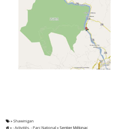
»
Shawinigan
»
- Activités
,
- Parc National
» Sentier Mékinac