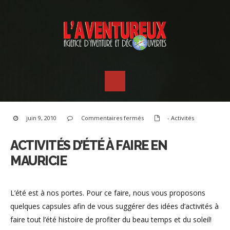
sur
juin 9, 2010
Commentaires fermés
- Activités
Activités
d’été
à
faire
ACTIVITÉS D’ÉTÉ À FAIRE EN
en
Mauricie
MAURICIE
L’été est à nos portes. Pour ce faire, nous vous proposons
quelques capsules afin de vous suggérer des idées d’activités à
faire tout l’été histoire de profiter du beau temps et du soleil!