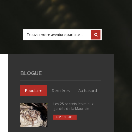
BLOGUE
Populaire
Dernières
Au hasard
Les 25 secrets les mieux
gardés de la Mauricie
juin 18, 2013