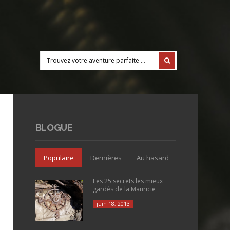
BLOGUE
Populaire
Dernières
Au hasard
Les 25 secrets les mieux
gardés de la Mauricie
juin 18, 2013