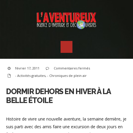
sur
février 17, 2011
Commentaires fermés
Dormir
dehors
- Activités gratuites
,
- Chroniques de plein air
en
hiver
à
la
DORMIR DEHORS EN HIVER À LA
belle
étoile
BELLE ÉTOILE
Histoire de vivre une nouvelle aventure, la semaine dernière, je
suis parti avec des amis faire une excursion de deux jours en