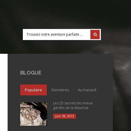
BLOGUE
Populaire
Dernières
Au hasard
Les 25 secrets les mieux
gardés de la Mauricie
juin 18, 2013