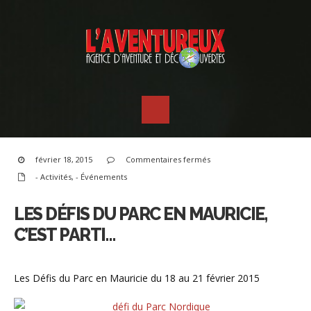
sur
février 18, 2015
Commentaires fermés
Les
Défis
- Activités
,
- Événements
du
Parc
en
Mauricie,
LES DÉFIS DU PARC EN MAURICIE,
c’est
parti…
C’EST PARTI…
Les Défis du Parc en Mauricie du 18 au 21 février 2015