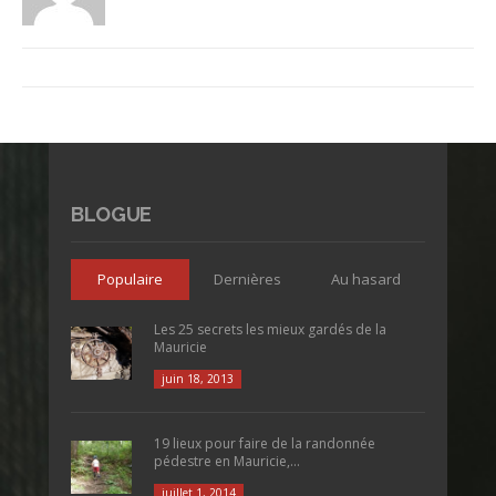
BLOGUE
Populaire
Dernières
Au hasard
Les 25 secrets les mieux gardés de la
Mauricie
juin 18, 2013
19 lieux pour faire de la randonnée
pédestre en Mauricie,...
juillet 1, 2014