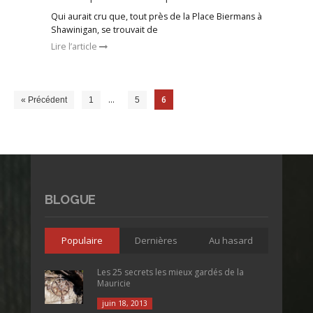
Qui aurait cru que, tout près de la Place Biermans à
Shawinigan, se trouvait de
Lire l’article
…
6
« Précédent
1
5
BLOGUE
Populaire
Dernières
Au hasard
Les 25 secrets les mieux gardés de la
Mauricie
juin 18, 2013