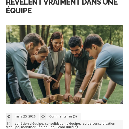
RÉVÈLENT VRAIMENT DANS UNE
ÉQUIPE
mars 25, 2026
Commentaires (0)
cohésion d'équipe
,
consolidation d’équipe
,
Jeu de consoldidation
d'équipe
,
mobiliser une équipe
,
Team Building