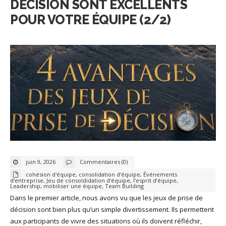
DÉCISION SONT EXCELLENTS
POUR VOTRE ÉQUIPE (2/2)
juin 9, 2026
Commentaires (0)
cohésion d'équipe
,
consolidation d’équipe
,
Événements
d'entreprise
,
Jeu de consoldidation d'équipe
,
l’esprit d’équipe
,
Leadership
,
mobiliser une équipe
,
Team Building
Dans le premier article, nous avons vu que les jeux de prise de
décision sont bien plus qu’un simple divertissement. Ils permettent
aux participants de vivre des situations où ils doivent réfléchir,