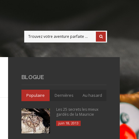
BLOGUE
Populaire
Dernières
Au hasard
Les 25 secrets les mieux
gardés de la Mauricie
juin 18, 2013