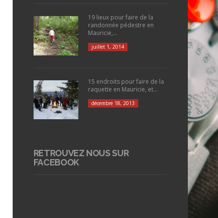
19 lieux pour faire de la
randonnée pédestre en
Mauricie,...
juillet 1, 2014
15 endroits pour faire de la
raquette en Mauricie, et...
décembre 18, 2013
RETROUVEZ NOUS SUR
FACEBOOK