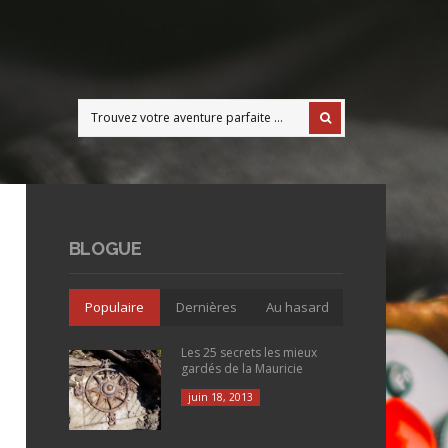
BLOGUE
Populaire
Dernières
Au hasard
Les 25 secrets les mieux
gardés de la Mauricie
juin 18, 2013