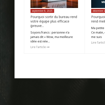
septembre 8, 2025
décembre 
Pourquoi sortir du bureau rend
Pourquoi
votre équipe plus efficace
rend mei
(preuve...
Ma petite
Soyons francs : personne n’a
Ce matin, 
jamais dit « Wow, ma meilleure
me suis
idée est née…
Lire l’arti
Lire l’article