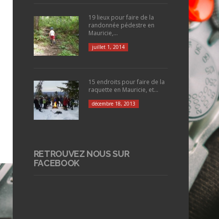
19 lieux pour faire de la
randonnée pédestre en
Mauricie,...
juillet 1, 2014
15 endroits pour faire de la
raquette en Mauricie, et...
décembre 18, 2013
RETROUVEZ NOUS SUR
FACEBOOK