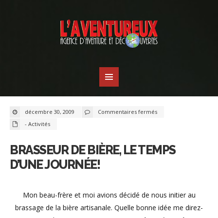
sur
décembre 30, 2009
Commentaires fermés
Brasseur
de
- Activités
bière,
le
temps
d’une
BRASSEUR DE BIÈRE, LE TEMPS
journée!
D’UNE JOURNÉE!
Mon beau-frère et moi avions décidé de nous initier au
brassage de la bière artisanale. Quelle bonne idée me direz-