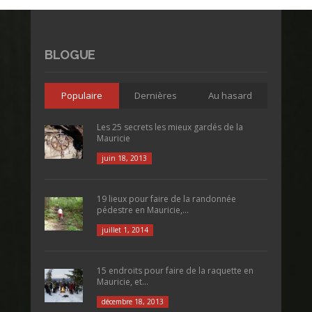
BLOGUE
Populaire
Dernières
Au hasard
Les 25 secrets les mieux gardés de la
Mauricie
juin 18, 2013
19 lieux pour faire de la randonnée
pédestre en Mauricie,...
juillet 1, 2014
15 endroits pour faire de la raquette en
Mauricie, et...
décembre 18, 2013