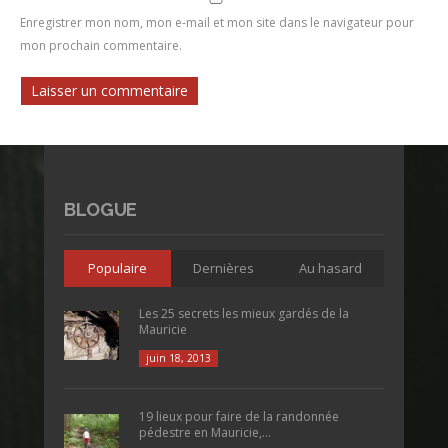
Enregistrer mon nom, mon e-mail et mon site dans le navigateur pour
mon prochain commentaire.
BLOGUE
Populaire
Dernières
Au hasard
Les 25 secrets les mieux gardés de la
Mauricie
juin 18, 2013
19 lieux pour faire de la randonnée
pédestre en Mauricie,...