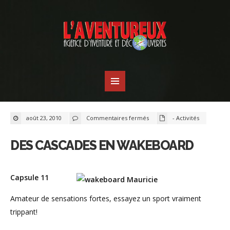
sur
août 23, 2010
Commentaires fermés
- Activités
Des
cascades
en
wakeboard
DES CASCADES EN WAKEBOARD
Capsule 11
Amateur de sensations fortes, essayez un sport vraiment
trippant!