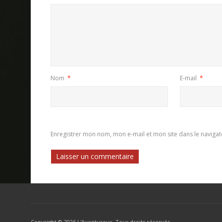
Nom
*
E-mail
*
Enregistrer mon nom, mon e-mail et mon site dans le navig
Copyright ©
2026 L'Aventureux. Tous droits réservés