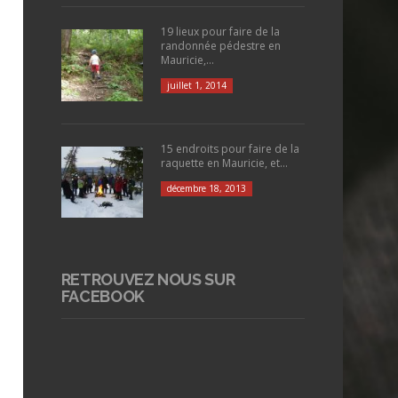
19 lieux pour faire de la
randonnée pédestre en
Mauricie,...
juillet 1, 2014
15 endroits pour faire de la
raquette en Mauricie, et...
décembre 18, 2013
RETROUVEZ NOUS SUR
FACEBOOK