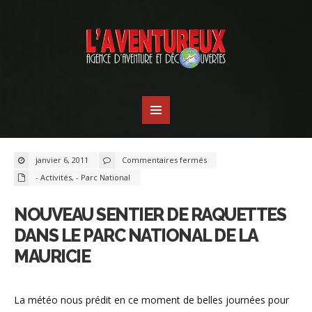
sur
janvier 6, 2011
Commentaires fermés
Nouveau
sentier
- Activités
,
- Parc National
de
raquettes
dans
le
NOUVEAU SENTIER DE RAQUETTES
Parc
national
de
DANS LE PARC NATIONAL DE LA
la
Mauricie
MAURICIE
La météo nous prédit en ce moment de belles journées pour