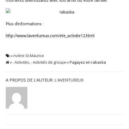
moments divertissants avec vos amis ou votre famille.
Plus d’informations :
http://www.laventureux.com/ete_activite12.html
»
rivière St-Maurice
»
- Activités
,
- Activités de groupe
» Pagayez en rabaska
A PROPOS DE L’AUTEUR:
L'AVENTUREUX