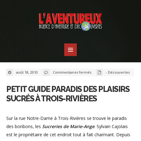
sur
août 18, 2010
Commentaires fermés
- Découvertes
Petit
guide
Paradis
des
PETIT GUIDE PARADIS DES PLAISIRS
plaisirs
sucrés
SUCRÉS À TROIS-RIVIÈRES
à
Trois-
Rivières
Sur la rue Notre-Dame à Trois-Rivières se trouve le paradis
des bonbons, les
Sucreries de Marie-Ange
. Sylvain Cajolais
est le propriétaire de cet endroit tout à fait charmant. Depuis