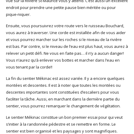
vue sur la Rivière St-Maurice vous y attend. C’est aussi un excellent
endroit pour prendre une petite pause bien méritée ou pour
pique-niquer.
Ensuite, vous poursuivrez votre route vers le ruisseau Bouchard,
vous aurez à traverser. Une corde est installée afin de vous aider
et vous pourrez marcher sur les roches si le niveau de la rivière
est bas. Par contre, si le niveau de l’eau est plus haut, vous aurez à
relever un petit défi. Ne vous en faite pas… il n’y a aucun danger!
Vous n’aurez qu’à enlever vos bottes et marcher dans l’eau en
vous tenant par la corde!!
La fin du sentier Mékinac est assez variée. Il y a encore quelques
montées et descentes. Il est à noter que toutes les montées ou
descentes importantes sont constituées d’escaliers pour vous
faciliter la tâche. Aussi, en marchant dans la dernière partie du
sentier, vous pourrez remarquer le changement de végétation.
Le sentier Mékinac constitue un bon premier essai pour qui veut
s’initier à la randonnée pédestre et se remettre en forme. Le
sentier est bien organisé et les paysages y sont magnifiques.