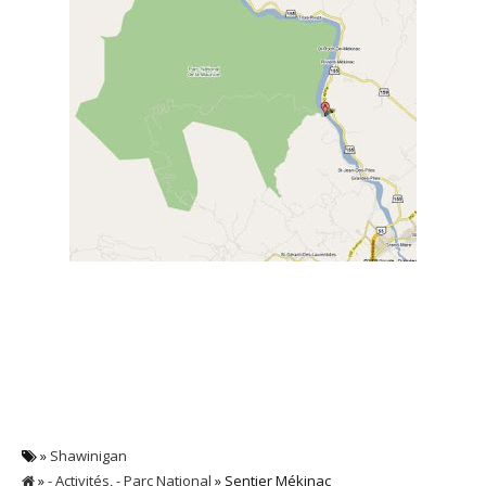
»
Shawinigan
»
- Activités
,
- Parc National
» Sentier Mékinac