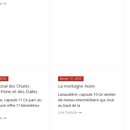
cle
 2010
février 17, 2010
ional des Chutes
La montagne Noire
Peine-et-des-Dalles
Lanaudière, capsule 10 Un sentier
e, capsule 11 Ce parc au
de niveau intermédiaire qui, tout
nom offre 17 kilomètres
au haut de la
r
Lire l’article
cle