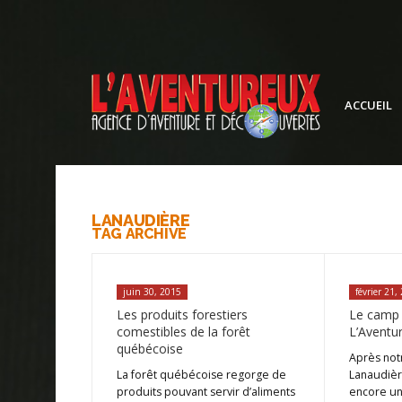
ACCUEIL
LANAUDIÈRE
TAG ARCHIVE
juin 30, 2015
février 21,
Les produits forestiers
Le camp 
comestibles de la forêt
L’Aventu
québécoise
Après not
La forêt québécoise regorge de
Lanaudièr
produits pouvant servir d’aliments
encore une