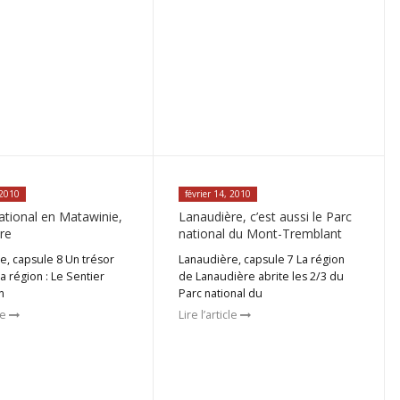
 2010
février 14, 2010
ational en Matawinie,
Lanaudière, c’est aussi le Parc
re
national du Mont-Tremblant
e, capsule 8 Un trésor
Lanaudière, capsule 7 La région
a région : Le Sentier
de Lanaudière abrite les 2/3 du
n
Parc national du
cle
Lire l’article