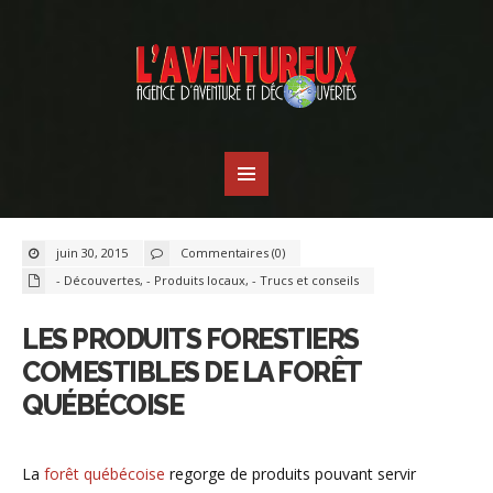
juin 30, 2015
Commentaires (0)
- Découvertes
,
- Produits locaux
,
- Trucs et conseils
LES PRODUITS FORESTIERS
COMESTIBLES DE LA FORÊT
QUÉBÉCOISE
La
forêt québécoise
regorge de produits pouvant servir