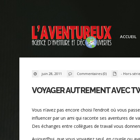
ACCUEIL
juin 28, 2011
Commentaires (0)
- Hors-séri
VOYAGER AUTREMENT AVEC T
Vous n’avez pas encore choisi l’endroit où vous passe
influencer par un ami qui raconte ses aventures de va
Des échanges entre collègues de travail vous donnent-
Aujourd’hui, que vous voyagiez seul, en couple ou av