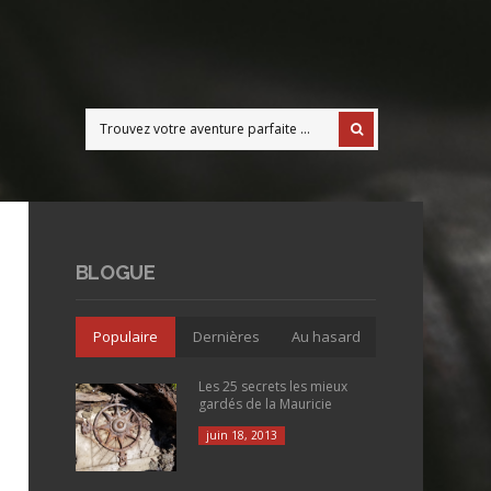
BLOGUE
Populaire
Dernières
Au hasard
Les 25 secrets les mieux
gardés de la Mauricie
juin 18, 2013