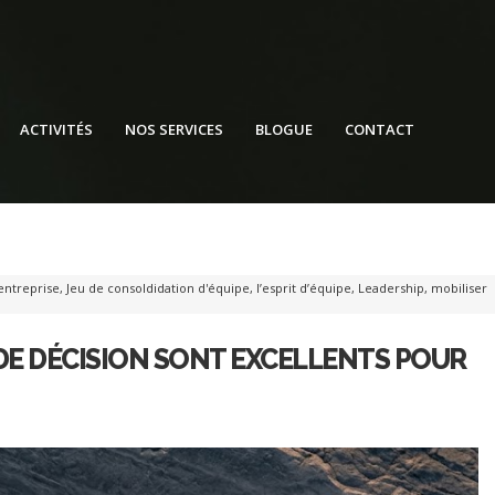
ACTIVITÉS
NOS SERVICES
BLOGUE
CONTACT
entreprise
,
Jeu de consoldidation d'équipe
,
l’esprit d’équipe
,
Leadership
,
mobiliser
 DE DÉCISION SONT EXCELLENTS POUR