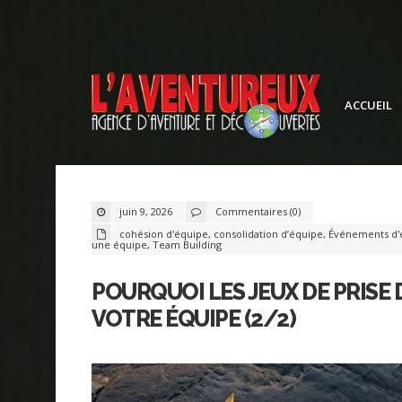
ACCUEIL
juin 9, 2026
Commentaires (0)
cohésion d'équipe
,
consolidation d’équipe
,
Événements d'
une équipe
,
Team Building
POURQUOI LES JEUX DE PRISE
VOTRE ÉQUIPE (2/2)