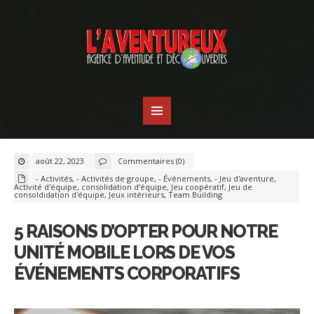
août 22, 2023
Commentaires (0)
- Activités
,
- Activités de groupe
,
- Événements
,
- Jeu d'aventure
,
Activité d'équipe
,
consolidation d’équipe
,
Jeu coopératif
,
Jeu de
consoldidation d'équipe
,
Jeux intérieurs
,
Team Building
5 RAISONS D’OPTER POUR NOTRE
UNITÉ MOBILE LORS DE VOS
ÉVÉNEMENTS CORPORATIFS